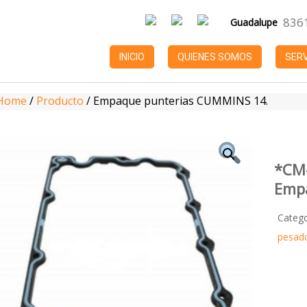
836
Guadalupe
INICIO
QUIENES SOMOS
SERV
Home
/
Producto
/
Empaque punterias CUMMINS 14.
*CM
Emp
Categ
pesado