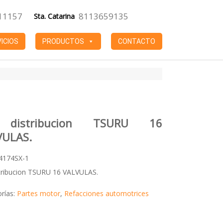
11157
8113659135
Sta. Catarina
ICIOS
PRODUCTOS
CONTACTO
 distribucion TSURU 16
VULAS.
4174SX-1
stribucion TSURU 16 VALVULAS.
rías:
Partes motor
,
Refacciones automotrices