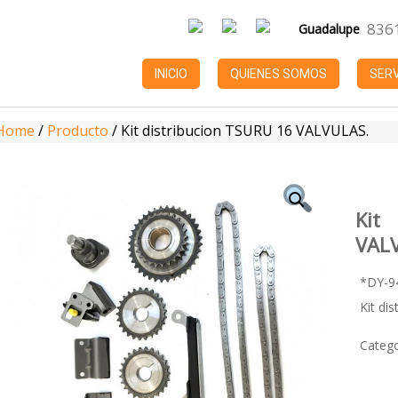
836
Guadalupe
INICIO
QUIENES SOMOS
SERV
Home
/
Producto
/
Kit distribucion TSURU 16 VALVULAS.
Kit
VAL
*DY-9
Kit di
Catego