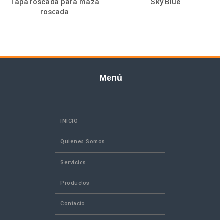
Tapa roscada para maza
Sky Blue
roscada
Menú
INICIO
Quienes Somos
Servicios
Productos
Contacto