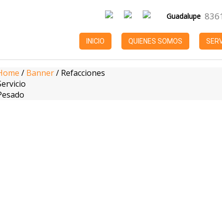
836
Guadalupe
INICIO
QUIENES SOMOS
SERV
Home
/
Banner
/
Refacciones
Servicio
Pesado