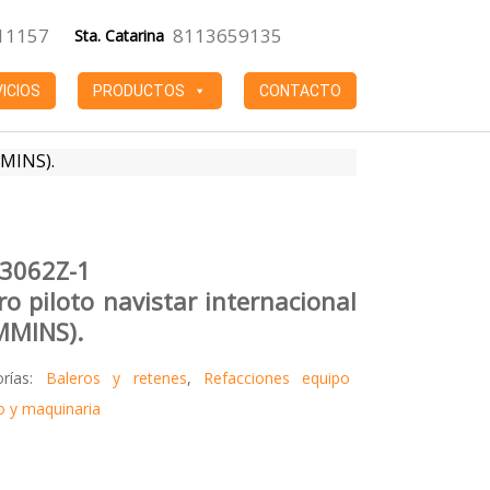
11157
8113659135
Sta. Catarina
ICIOS
PRODUCTOS
CONTACTO
MMINS).
3062Z-1
ro piloto navistar internacional
MMINS).
orías:
Baleros y retenes
,
Refacciones equipo
 y maquinaria