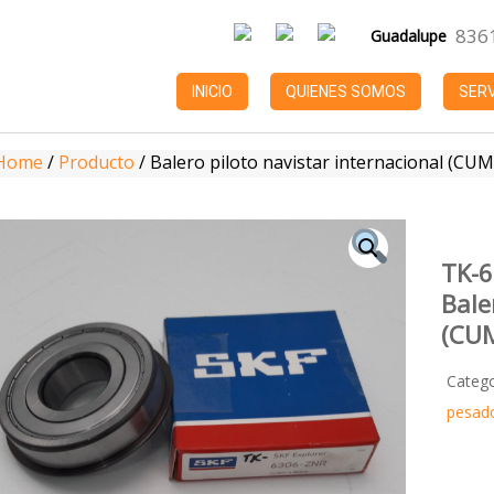
836
Guadalupe
INICIO
QUIENES SOMOS
SERV
Home
/
Producto
/
Balero piloto navistar internacional (CU
TK-6
Bale
(CU
Categ
pesado