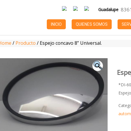
836
Guadalupe
INICIO
QUIENES SOMOS
SERV
Home
/
Producto
/
Espejo concavo 8” Universal.
Espe
*DI-6
Espejo
Categ
autom