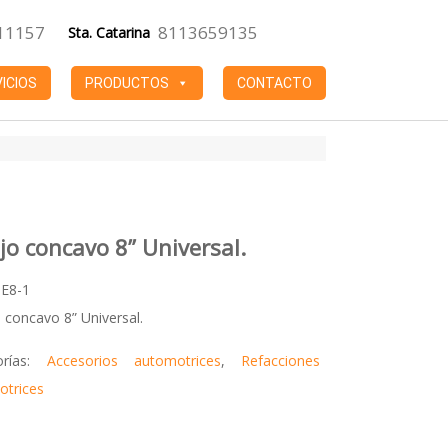
11157
8113659135
Sta. Catarina
ICIOS
PRODUCTOS
CONTACTO
jo concavo 8” Universal.
0E8-1
 concavo 8” Universal.
orías:
Accesorios automotrices
,
Refacciones
otrices