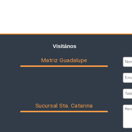
Visitános
Matriz Guadalupe
Sucursal Sta. Catarina