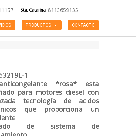
11157
8113659135
Sta. Catarina
ICIOS
PRODUCTOS
CONTACTO
63219L-1
anticongelante *rosa* esta
ñado para motores diesel con
nzada tecnología de acidos
anicos que proporciona un
lente
idado de sistema de
iamiento.