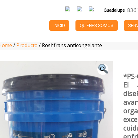
836
Guadalupe
INICIO
QUIENES SOMOS
SERV
Home
/
Producto
/
Roshfrans anticongelante
*PS-
El 
dise
ava
org
exce
cu
enfr